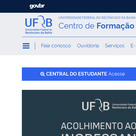
UNIVERSIDADE FEDERAL DO RECÔNCAVO DA BAHIA
Centro de
Formação 
Fale conosco
Ouvidoria
Serviços
E-
CENTRAL DO ESTUDANTE
Acesse