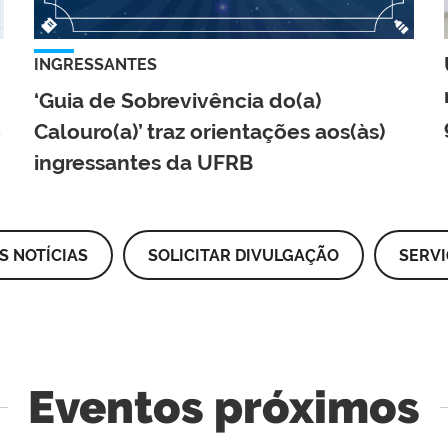
INGRESSANTES
‘Guia de Sobrevivência do(a)
e
Calouro(a)’ traz orientações aos(às)
ingressantes da UFRB
S NOTÍCIAS
SOLICITAR DIVULGAÇÃO
SERV
Eventos próximos