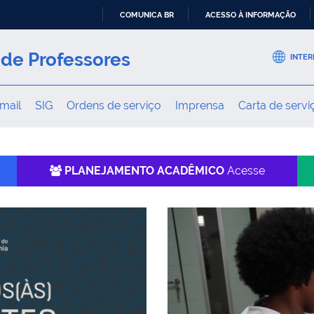
COMUNICA BR
ACESSO À INFORMAÇÃO
IR
PARA
de Professores
INTER
O
CONTEÚDO
mail
SIG
Ordens de serviço
Imprensa
Carta de servi
PLANEJAMENTO ACADÊMICO
Acesse