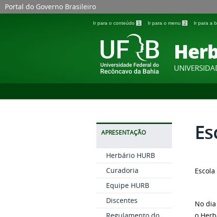
Portal do Governo Brasileiro
Ir para o conteúdo
1
Ir para o menu
2
Ir para a
Herb
UNIVERSIDA
Es
APRESENTAÇÃO
Herbário HURB
Curadoria
Escola
Equipe HURB
Discentes
No dia
Regulamento do
o Herb