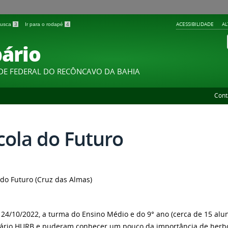
ACESSIBILIDADE
A
 busca
3
Ir para o rodapé
4
ário
DE FEDERAL DO RECÔNCAVO DA BAHIA
Cont
cola do Futuro
 do Futuro (Cruz das Almas)
 24/10/2022, a turma do Ensino Médio e do 9° ano (cerca de 15 alun
ário HURB e puderam conhecer um pouco da importância de herbor