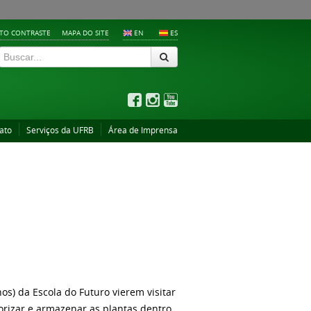
LTO CONTRASTE
MAPA DO SITE
EN
ES
ato
Serviços da UFRB
Área de Imprensa
os) da Escola do Futuro vierem visitar
izar e armazenar as plantas dentro