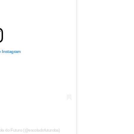
o Instagram
ola do Futuro (@escoladofuturoba)