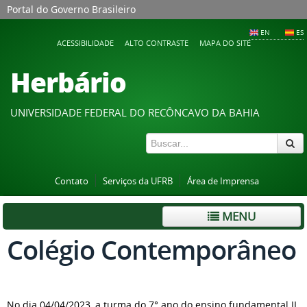
Portal do Governo Brasileiro
EN
ES
ACESSIBILIDADE
ALTO CONTRASTE
MAPA DO SITE
Herbário
UNIVERSIDADE FEDERAL DO RECÔNCAVO DA BAHIA
Contato
Serviços da UFRB
Área de Imprensa
MENU
Colégio Contemporâneo
No dia 04/04/2023, a turma do 7° ano do ensino fundamental II