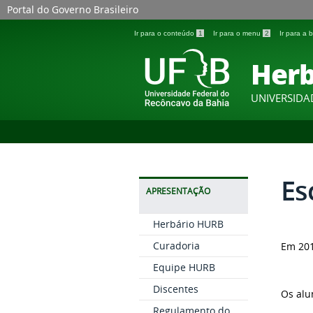
Portal do Governo Brasileiro
Ir para o conteúdo
1
Ir para o menu
2
Ir para a
Herb
UNIVERSIDA
Es
APRESENTAÇÃO
Herbário HURB
Curadoria
Em 201
Equipe HURB
Discentes
Os alu
Regulamento do