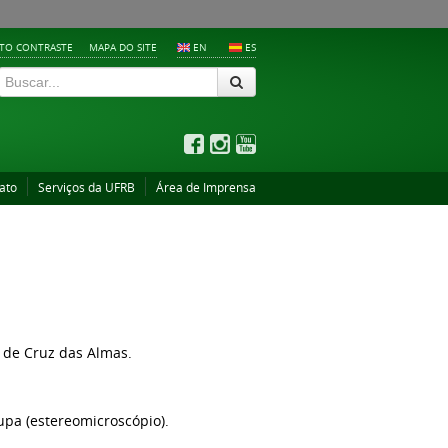
LTO CONTRASTE
MAPA DO SITE
EN
ES
ato
Serviços da UFRB
Área de Imprensa
de Cruz das Almas.
upa (estereomicroscópio).