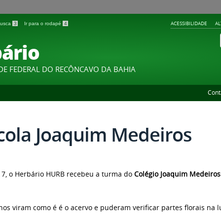
ACESSIBILIDADE
A
 busca
3
Ir para o rodapé
4
ário
DE FEDERAL DO RECÔNCAVO DA BAHIA
Cont
cola Joaquim Medeiros
7, o Herbário HURB recebeu a turma do
Colégio Joaquim Medeiros
nos viram como é é o acervo e puderam verificar partes florais na l