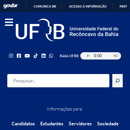
COMUNICA BR
ACESSO À INFORMAÇÃO
PARTI
IR
PARA
O
CONTEÚDO
Rádio UFRB
Pesquisar
Informações para:
Candidatos
Estudantes
Servidores
Sociedade