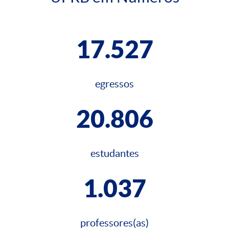
17.527
egressos
20.806
estudantes
1.037
professores(as)