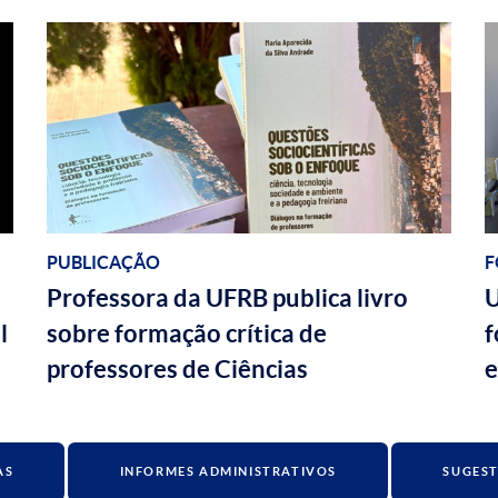
PUBLICAÇÃO
F
Professora da UFRB publica livro
U
l
sobre formação crítica de
f
professores de Ciências
e
AS
INFORMES ADMINISTRATIVOS
SUGEST