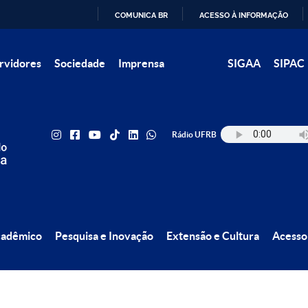
COMUNICA BR
ACESSO À INFORMAÇÃO
IR
rvidores
Sociedade
Imprensa
SIGAA
SIPAC
PARA
O
CONTEÚDO
Rádio UFRB
cadêmico
Pesquisa e Inovação
Extensão e Cultura
Acesso