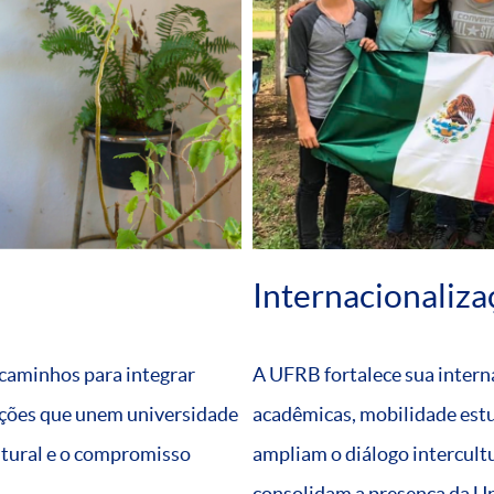
Internacionaliza
 caminhos para integrar
A UFRB fortalece sua intern
ações que unem universidade
acadêmicas, mobilidade estud
ltural e o compromisso
ampliam o diálogo intercult
consolidam a presença da Un