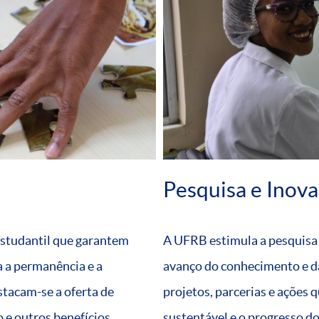
Pesquisa e Inov
estudantil que garantem
A UFRB estimula a pesquisa e
 a permanência e a
avanço do conhecimento e d
estacam-se a oferta de
projetos, parcerias e ações
 e outros benefícios.
sustentável e o progresso do