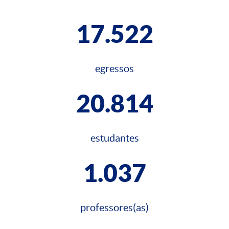
17.522
egressos
20.814
estudantes
1.037
professores(as)