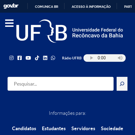
COMUNICA BR
ACESSO À INFORMAÇÃO
PARTI
IR
PARA
O
CONTEÚDO
Rádio UFRB
Pesquisar
Informações para:
Candidatos
Estudantes
Servidores
Sociedade