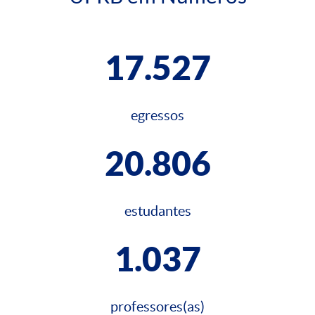
17.527
egressos
20.806
estudantes
1.037
professores(as)