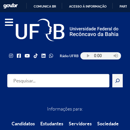
COMUNICA BR
ACESSO À INFORMAÇÃO
PARTI
IR
PARA
O
CONTEÚDO
Rádio UFRB
Pesquisar
Informações para:
Candidatos
Estudantes
Servidores
Sociedade