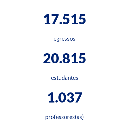
17.515
egressos
20.815
estudantes
1.037
professores(as)