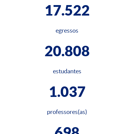
17.522
egressos
20.808
estudantes
1.037
professores(as)
698