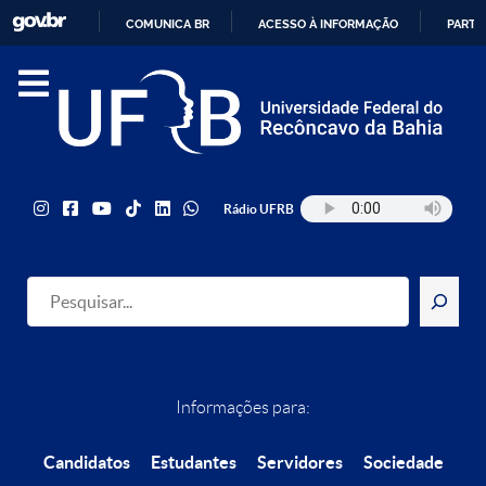
COMUNICA BR
ACESSO À INFORMAÇÃO
PARTI
IR
PARA
O
CONTEÚDO
Rádio UFRB
Pesquisar
Informações para:
Candidatos
Estudantes
Servidores
Sociedade