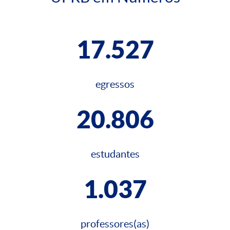
17.527
egressos
20.806
estudantes
1.037
professores(as)