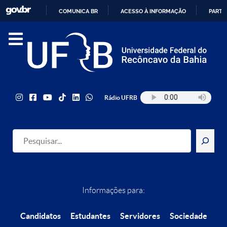
COMUNICA BR
ACESSO À INFORMAÇÃO
PARTI
IR
PARA
O
CONTEÚDO
Rádio UFRB
Pesquisar
Informações para:
Candidatos
Estudantes
Servidores
Sociedade