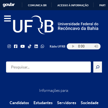
COMUNICA BR
ACESSO À INFORMAÇÃO
PARTI
IR
PARA
O
CONTEÚDO
Rádio UFRB
Pesquisar
Informações para:
Candidatos
Estudantes
Servidores
Sociedade