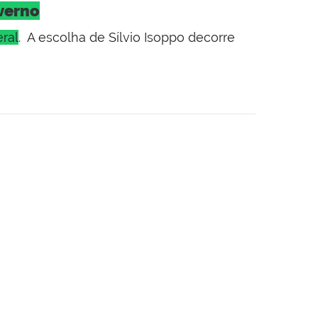
verno
eral
. A escolha de Sílvio Isoppo decorre