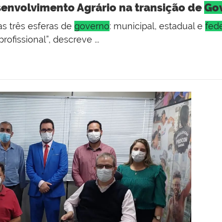
senvolvimento Agrário na transição de
Go
as três esferas de
governo
: municipal, estadual e
fed
ofissional”, descreve ...