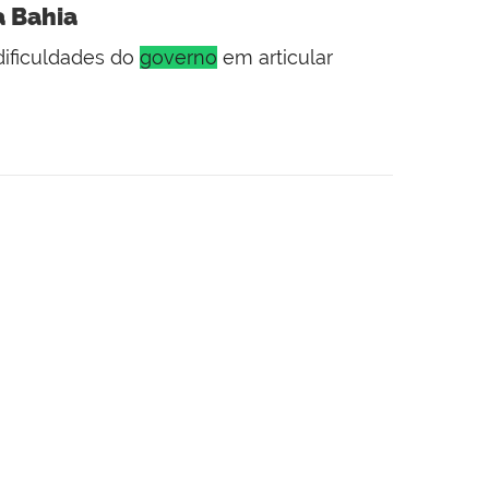
a Bahia
dificuldades do
governo
em articular