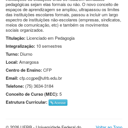
pedagógicas sejam elas formais ou não. O novo conceito de
espaços de aprendizagem se ampliou, ultrapassou os limites
das instituições escolares formais, passou a incluir um largo
espectro de instituições não-escolares (empresas, sindicatos,
meios de comunicação, etc) e também os movimentos
sociais organizados.
Titulação:
Licenciado em Pedagogia
Integralização:
10 semestres
Turno:
Diurno
Local:
Amargosa
Centro de Ensino:
CFP
Email:
cfp.ccgpe@ufrb.edu.br
Telefone:
(75) 3634-3184
Conceito de Curso (MEC):
5
Estrutura Curricular:
Acesse
© 2026 UFRB - Universidade Federal do
Voltar ao Topo