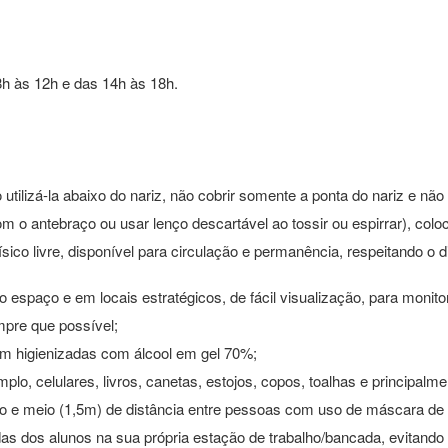
8h às 12h e das 14h às 18h.
utilizá-la abaixo do nariz, não cobrir somente a ponta do nariz e não
com o antebraço ou usar lenço descartável ao tossir ou espirrar), col
co livre, disponível para circulação e permanência, respeitando o
o espaço e em locais estratégicos, de fácil visualização, para monit
pre que possível;
am higienizadas com álcool em gel 70%;
lo, celulares, livros, canetas, estojos, copos, toalhas e principalme
o e meio (1,5m) de distância entre pessoas com uso de máscara de 
das dos alunos na sua própria estação de trabalho/bancada, evitando