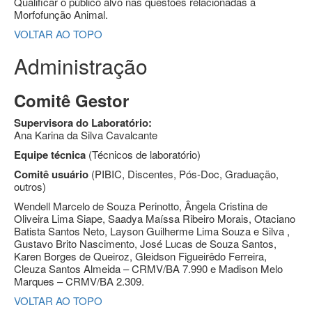
Qualificar o público alvo nas questões relacionadas à
Morfofunção Animal.
VOLTAR AO TOPO
Administração
Comitê Gestor
Supervisora do Laboratório:
Ana Karina da Silva Cavalcante
Equipe técnica
(Técnicos de laboratório)
Comitê usuário
(PIBIC, Discentes, Pós-Doc, Graduação,
outros)
Wendell Marcelo de Souza Perinotto, Ângela Cristina de
Oliveira Lima Siape, Saadya Maíssa Ribeiro Morais, Otaciano
Batista Santos Neto, Layson Guilherme Lima Souza e Silva ,
Gustavo Brito Nascimento, José Lucas de Souza Santos,
Karen Borges de Queiroz, Gleidson Figueirêdo Ferreira,
Cleuza Santos Almeida – CRMV/BA 7.990 e Madison Melo
Marques – CRMV/BA 2.309.
VOLTAR AO TOPO