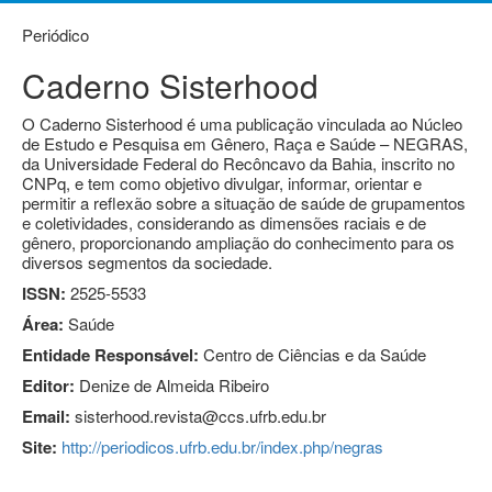
Periódico
Caderno Sisterhood
O Caderno Sisterhood é uma publicação vinculada ao Núcleo
de Estudo e Pesquisa em Gênero, Raça e Saúde – NEGRAS,
da Universidade Federal do Recôncavo da Bahia, inscrito no
CNPq, e tem como objetivo divulgar, informar, orientar e
permitir a reflexão sobre a situação de saúde de grupamentos
e coletividades, considerando as dimensões raciais e de
gênero, proporcionando ampliação do conhecimento para os
diversos segmentos da sociedade.
ISSN:
2525-5533
Área:
Saúde
Entidade Responsável:
Centro de Ciências e da Saúde
Editor:
Denize de Almeida Ribeiro
Email:
sisterhood.revista@ccs.ufrb.edu.br
Site:
http://periodicos.ufrb.edu.br/index.php/negras