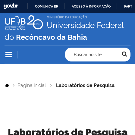
COMUNICA BR
ACESSO À INFORMAÇÃO
PARTI
IR
MINISTÉRIO DA EDUCAÇÃO
Universidade Federal
PARA
O
do
Recôncavo da Bahia
CONTEÚDO
Buscar no site
Página inicial
Laboratórios de Pesquisa
Laboratórios de Pesquisa