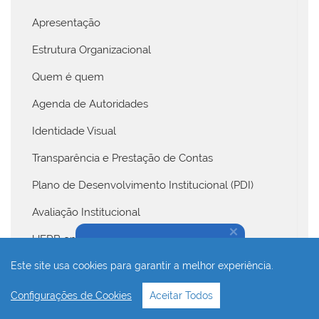
Apresentação
Estrutura Organizacional
Quem é quem
Agenda de Autoridades
Identidade Visual
Transparência e Prestação de Contas
Plano de Desenvolvimento Institucional (PDI)
Avaliação Institucional
UFRB em Números
Na dúvida, fale conosco!
Este site usa cookies para garantir a melhor experiência.
Ingresse na UFRB
Configurações de Cookies
Aceitar Todos
Estude na UFRB