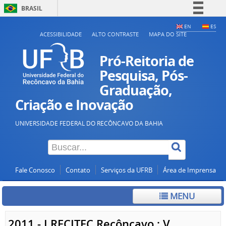
BRASIL
Simplifique!
EN
ES
ACESSIBILIDADE
ALTO CONTRASTE
MAPA DO SITE
Comunica BR
Participe
Pró-Reitoria de
Acesso à informação
Pesquisa, Pós-
Graduação,
Legislação
Criação e Inovação
Canais
UNIVERSIDADE FEDERAL DO RECÔNCAVO DA BAHIA
Fale Conosco
Contato
Serviços da UFRB
Área de Imprensa
MENU
2011 - I RECITEC Recôncavo : V