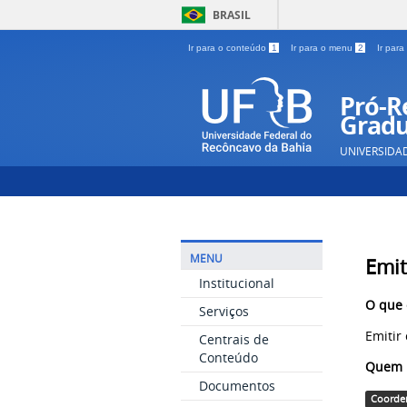
BRASIL
Ir para o conteúdo
1
Ir para o menu
2
Ir par
Pró-Re
Gradu
UNIVERSIDA
MENU
Emit
Institucional
O que 
Serviços
Emitir
Centrais de
Conteúdo
Quem p
Documentos
Coorde