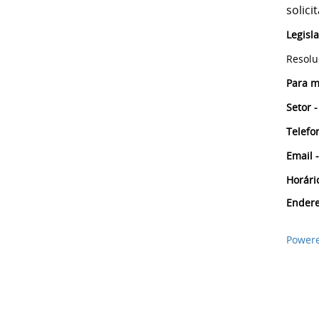
solic
Legisl
Resol
Para m
Setor -
Telefo
Email -
Horári
Endere
Powere