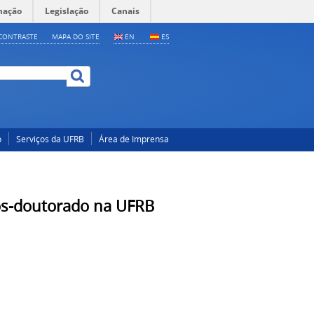
mação
Legislação
Canais
CONTRASTE
MAPA DO SITE
EN
ES
o
Serviços da UFRB
Área de Imprensa
Pós-doutorado na UFRB