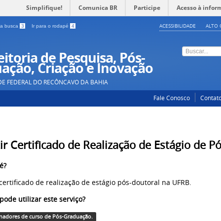
Simplifique!
Comunica BR
Participe
Acesso à infor
ACESSIBILIDADE
ALTO 
a a busca
3
Ir para o rodapé
4
itoria de Pesquisa, Pós-
ação, Criação e Inovação
DE FEDERAL DO RECÔNCAVO DA BAHIA
Fale Conosco
Contat
ir Certificado de Realização de Estágio de 
é?
 certificado de realização de estágio pós-doutoral na UFRB.
ode utilizar este serviço?
nadores de curso de Pós-Graduação.