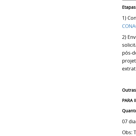
Etapas
1) Co
CONAC
2) Env
solic
pós-do
proje
extrat
Outras
PARA 
Quanto
07 dia
Obs: 