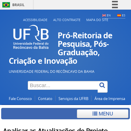
BRASIL
Simplifique!
EN
ES
ACESSIBILIDADE
ALTO CONTRASTE
MAPA DO SITE
Comunica BR
Participe
Pró-Reitoria de
Acesso à informação
Pesquisa, Pós-
Graduação,
Legislação
Criação e Inovação
Canais
UNIVERSIDADE FEDERAL DO RECÔNCAVO DA BAHIA
Fale Conosco
Contato
Serviços da UFRB
Área de Imprensa
MENU
Analisar as Atualizações de Projeto