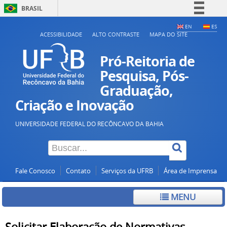
BRASIL
Simplifique!
EN
ES
ACESSIBILIDADE
ALTO CONTRASTE
MAPA DO SITE
Comunica BR
Participe
Pró-Reitoria de
Acesso à informação
Pesquisa, Pós-
Graduação,
Legislação
Criação e Inovação
Canais
UNIVERSIDADE FEDERAL DO RECÔNCAVO DA BAHIA
Fale Conosco
Contato
Serviços da UFRB
Área de Imprensa
MENU
Solicitar Elaboração de Normativas