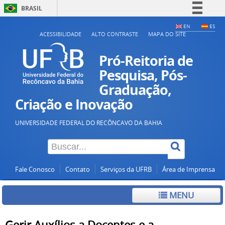
BRASIL
Simplifique!
EN
ES
ACESSIBILIDADE
ALTO CONTRASTE
MAPA DO SITE
Comunica BR
Participe
Pró-Reitoria de
Acesso à informação
Pesquisa, Pós-
Graduação,
Legislação
Criação e Inovação
Canais
UNIVERSIDADE FEDERAL DO RECÔNCAVO DA BAHIA
Fale Conosco
Contato
Serviços da UFRB
Área de Imprensa
MENU
Gerir Auxílios a Docentes e a