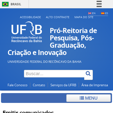
BRASIL
Simplifique!
EN
ES
ACESSIBILIDADE
ALTO CONTRASTE
MAPA DO SITE
Comunica BR
Participe
Pró-Reitoria de
Acesso à informação
Pesquisa, Pós-
Graduação,
Legislação
Criação e Inovação
Canais
UNIVERSIDADE FEDERAL DO RECÔNCAVO DA BAHIA
Fale Conosco
Contato
Serviços da UFRB
Área de Imprensa
MENU
Emitir comunicados