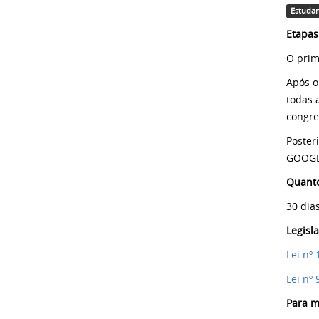
Estuda
Etapas
O prim
Após o
todas 
congre
Poster
GOOGL
Quanto
30 dia
Legisl
Lei nº
Lei nº 
Para m