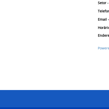
Setor -
Telefo
Email -
Horári
Endere
Powere