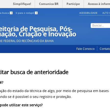
Simplifique!
Comunica BR
Participe
Acesso à infor
ACESSIBILIDADE
ALTO 
a a busca
3
Ir para o rodapé
4
itoria de Pesquisa, Pós-
ação, Criação e Inovação
DE FEDERAL DO RECÔNCAVO DA BAHIA
Fale Conosco
Contat
citar busca de anterioridade
é?
cação do estado da técnica de algo, por meio de pesquisa em bases 
ando se é possível o seu registro e proteção.
ode utilizar este serviço?