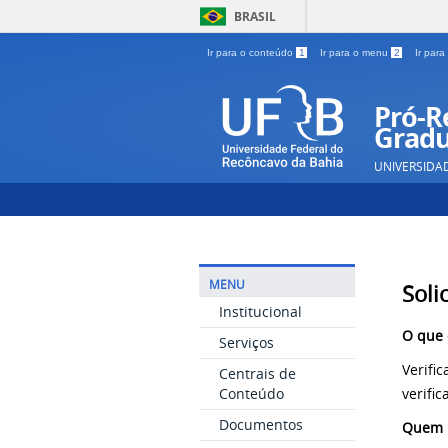
BRASIL
Ir para o conteúdo
1
Ir para o menu
2
Ir par
Pró-Re
Gradu
UNIVERSIDA
MENU
Soli
Institucional
O que 
Serviços
Verifi
Centrais de
verific
Conteúdo
Documentos
Quem p