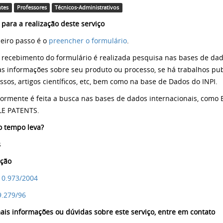
ntes
Professores
Técnicos-Administrativos
 para a realização deste serviço
eiro passo é o
preencher o formulário
.
 recebimento do formulário é realizada pesquisa nas bases de da
as informações sobre seu produto ou processo, se há trabalhos pub
ssos, artigos científicos, etc, bem como na base de Dados do INPI.
iormente é feita a busca nas bases de dados internacionais, co
E PATENTS.
 tempo leva?
s
ação
 10.973/2004
9.279/96
ais informações ou dúvidas sobre este serviço, entre em contato