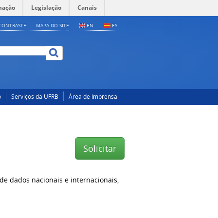
mação
Legislação
Canais
CONTRASTE
MAPA DO SITE
EN
ES
o
Serviços da UFRB
Área de Imprensa
Solicitar
de dados nacionais e internacionais,