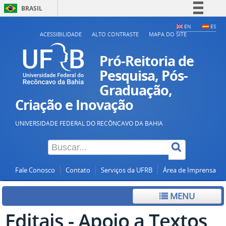
BRASIL
Simplifique!
EN
ES
ACESSIBILIDADE
ALTO CONTRASTE
MAPA DO SITE
Comunica BR
Participe
Pró-Reitoria de
Acesso à informação
Pesquisa, Pós-
Graduação,
Legislação
Criação e Inovação
Canais
UNIVERSIDADE FEDERAL DO RECÔNCAVO DA BAHIA
Fale Conosco
Contato
Serviços da UFRB
Área de Imprensa
MENU
Editais - Apoio a Textos