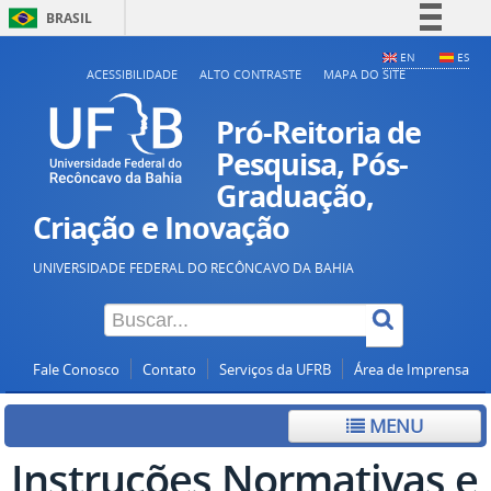
BRASIL
Simplifique!
EN
ES
ACESSIBILIDADE
ALTO CONTRASTE
MAPA DO SITE
Comunica BR
Participe
Pró-Reitoria de
Acesso à informação
Pesquisa, Pós-
Graduação,
Legislação
Criação e Inovação
Canais
UNIVERSIDADE FEDERAL DO RECÔNCAVO DA BAHIA
Fale Conosco
Contato
Serviços da UFRB
Área de Imprensa
MENU
Instruções Normativas e