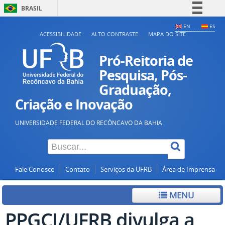
BRASIL
Simplifique!
EN
ES
ACESSIBILIDADE
ALTO CONTRASTE
MAPA DO SITE
Comunica BR
Participe
Pró-Reitoria de
Acesso à informação
Pesquisa, Pós-
Graduação,
Legislação
Criação e Inovação
Canais
UNIVERSIDADE FEDERAL DO RECÔNCAVO DA BAHIA
Fale Conosco
Contato
Serviços da UFRB
Área de Imprensa
MENU
PPGCI/UFRB divulga a