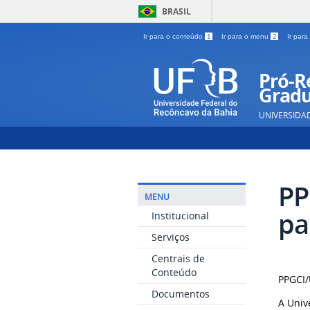
BRASIL
Ir para o conteúdo
1
Ir para o menu
2
Ir par
Pró-Re
Gradu
UNIVERSIDA
PP
MENU
pa
Institucional
Serviços
Centrais de
Conteúdo
PPGCI/
Documentos
A Univ