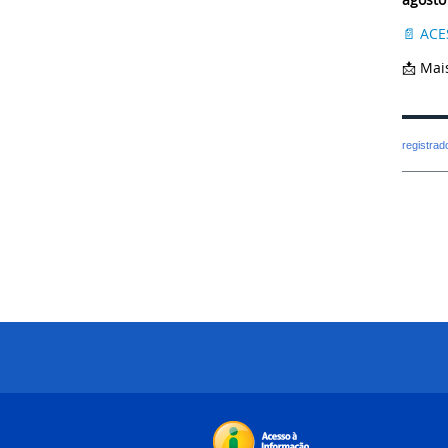
📄 ACE
📩 Mai
registra