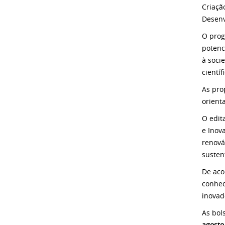
Criaçã
Desenv
O prog
potenc
à soci
científ
As pro
orienta
O edit
e Inova
renová
susten
De aco
conhec
inovad
As bol
agosto