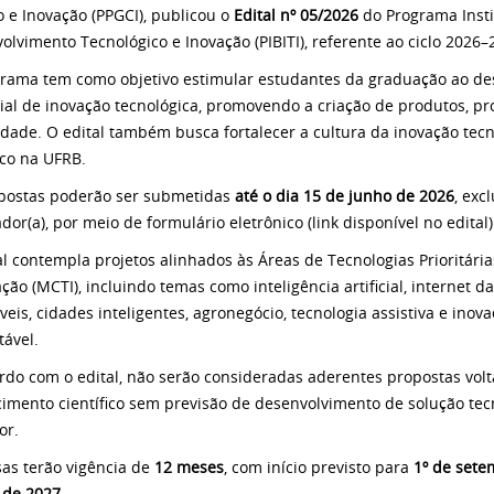
o e Inovação (PPGCI), publicou o
Edital nº 05/2026
do Programa Insti
olvimento Tecnológico e Inovação (PIBITI), referente ao ciclo 2026–
rama tem como objetivo estimular estudantes da graduação ao d
ial de inovação tecnológica, promovendo a criação de produtos, pro
edade. O edital também busca fortalecer a cultura da inovação te
ico na UFRB.
postas poderão ser submetidas
até o dia 15 de junho de 2026
, exc
dor(a), por meio de formulário eletrônico (link disponível no edital)
al contempla projetos alinhados às Áreas de Tecnologias Prioritária
ção (MCTI), incluindo temas como inteligência artificial, internet da
veis, cidades inteligentes, agronegócio, tecnologia assistiva e ino
tável.
rdo com o edital, não serão consideradas aderentes propostas vo
imento científico sem previsão de desenvolvimento de solução tecn
or.
sas terão vigência de
12 meses
, com início previsto para
1º de sete
 de 2027
.