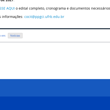
SSE AQUI
o edital completo, cronograma e documentos necessário
s informações:
cocit@ppgci.ufrb.edu.br
do em:
Notícias