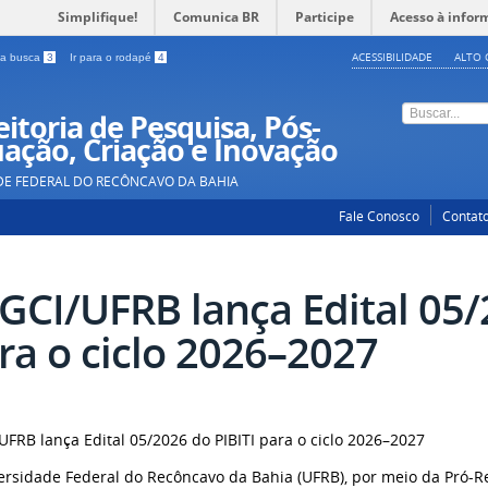
Simplifique!
Comunica BR
Participe
Acesso à infor
ACESSIBILIDADE
ALTO 
a a busca
3
Ir para o rodapé
4
itoria de Pesquisa, Pós-
ação, Criação e Inovação
DE FEDERAL DO RECÔNCAVO DA BAHIA
Fale Conosco
Contat
GCI/UFRB lança Edital 05/
ra o ciclo 2026–2027
UFRB lança Edital 05/2026 do PIBITI para o ciclo 2026–2027
ersidade Federal do Recôncavo da Bahia (UFRB), por meio da Pró-Re