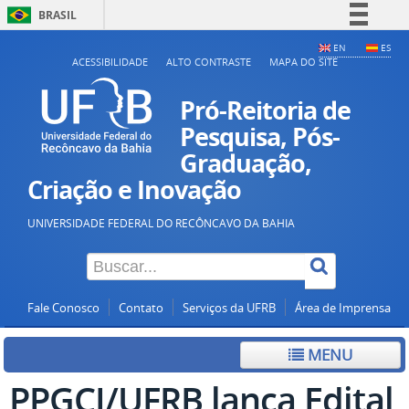
BRASIL
Simplifique!
EN
ES
ACESSIBILIDADE
ALTO CONTRASTE
MAPA DO SITE
Comunica BR
Participe
Pró-Reitoria de
Acesso à informação
Pesquisa, Pós-
Graduação,
Legislação
Criação e Inovação
Canais
UNIVERSIDADE FEDERAL DO RECÔNCAVO DA BAHIA
Fale Conosco
Contato
Serviços da UFRB
Área de Imprensa
MENU
PPGCI/UFRB lança Edital