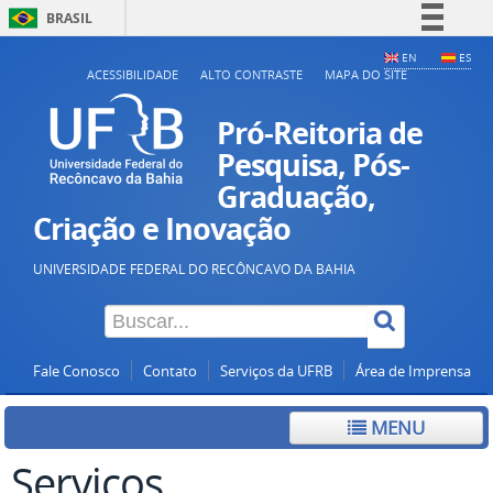
BRASIL
Simplifique!
EN
ES
ACESSIBILIDADE
ALTO CONTRASTE
MAPA DO SITE
Comunica BR
Participe
Pró-Reitoria de
Acesso à informação
Pesquisa, Pós-
Graduação,
Legislação
Criação e Inovação
Canais
UNIVERSIDADE FEDERAL DO RECÔNCAVO DA BAHIA
Fale Conosco
Contato
Serviços da UFRB
Área de Imprensa
MENU
Serviços