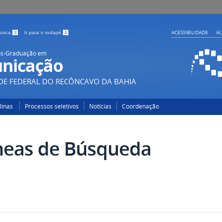
ACESSIBILIDADE
A
 busca
3
Ir para o rodapé
4
ós-Graduação em
nicação
DE FEDERAL DO RECÔNCAVO DA BAHIA
plinas
Processos seletivos
Notícias
Coordenação
neas de Búsqueda