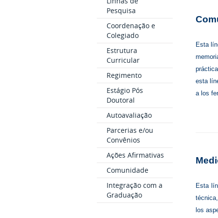
Linhas de
Pesquisa
Comu
Coordenação e
Colegiado
Esta lí
Estrutura
memoria 
Curricular
práctic
Regimento
esta lí
Estágio Pós
a los f
Doutoral
Autoavaliação
Parcerias e/ou
Convênios
Ações Afirmativas
Medi
Comunidade
Integração com a
Esta lí
Graduação
técnica,
los asp