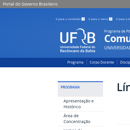
Portal do Governo Brasileiro
Ir para o conteúdo
1
Ir para o menu
2
Ir para a
Programa de P
Comu
UNIVERSIDA
Programa
Corpo Docente
Disci
Lí
PROGRAMA
Apresentação e
Histórico
Área de
Concentração