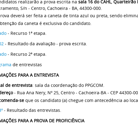
didatos realizarão a prova escrita na
sala 16 do CAHL
,
Quarteirão 
ramento, S/n - Centro, Cachoeira - BA, 44300-000.
rova deverá ser feita a caneta de tinta azul ou preta, sendo elimin
btenção da caneta é exclusiva do candidato.
tado
- Recurso 1ª etapa.
02
- Resultado da avaliação - prova escrita.
ado
- Recurso 2ª etapa.
grama
de entrevistas
MAÇÕES PARA A ENTREVISTA
al de entrevista
: sala da coordenação do PPGCOM.
dereço
- Rua Ana Nery, Nº 25, Centro - Cachoeira-BA - CEP 44300-00
comenda-se
que os candidato (a) chegue com antecedência ao local
3º
- Resultado das entrevistas.
MAÇÕES PARA A PROVA DE PROFICIÊNCIA