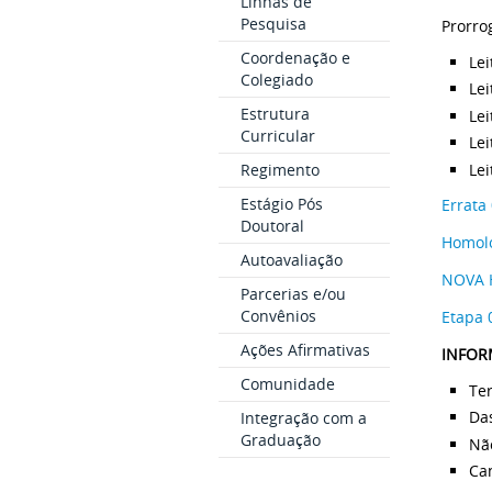
Linhas de
Pesquisa
Prorro
Coordenação e
Lei
Colegiado
Le
Estrutura
Lei
Curricular
Le
Regimento
Le
Estágio Pós
Errata
Doutoral
Homol
Autoavaliação
NOVA
Parcerias e/ou
Convênios
Etapa 
Ações Afirmativas
INFOR
Comunidade
Ter
Da
Integração com a
Graduação
Não
Can