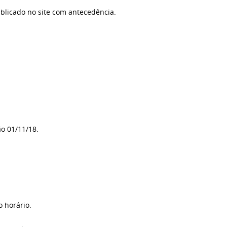
licado no site com antecedência.
ão 01/11/18.
 horário.