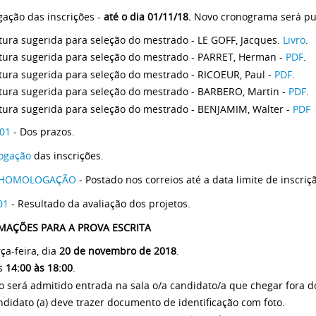
gação das inscrições -
até o dia 01/11/18.
Novo cronograma será pub
tura sugerida para seleção do mestrado - LE GOFF, Jacques.
Livro
.
itura sugerida para seleção do mestrado - PARRET, Herman -
PDF
.
tura sugerida para seleção do mestrado - RICOEUR, Paul -
PDF
.
itura sugerida para seleção do mestrado - BARBERO, Martin -
PDF
.
itura sugerida para seleção do mestrado - BENJAMIM, Walter -
PDF
 01
- Dos prazos.
ogação
das inscrições.
 HOMOLOGAÇÃO
- Postado nos correios até a data limite de inscriç
01
- Resultado da avaliação dos projetos.
MAÇÕES PARA A PROVA ESCRITA
ça-feira, dia
20 de novembro de 2018
.
s
14:00 às 18:00
.
 será admitido entrada na sala o/a candidato/a que chegar fora do
didato (a) deve trazer documento de identificação com foto.