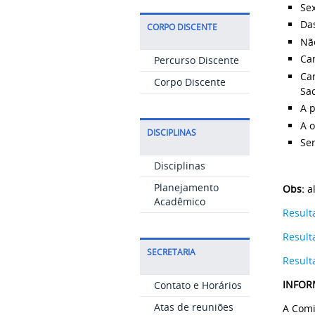
Sex
Da
CORPO DISCENTE
Não
Can
Percurso Discente
Can
Corpo Discente
Sac
A p
A o
DISCIPLINAS
Ser
Disciplinas
Planejamento
Obs:
al
Acadêmico
Resul
Resul
SECRETARIA
Result
INFOR
Contato e Horários
Atas de reuniões
A Comi