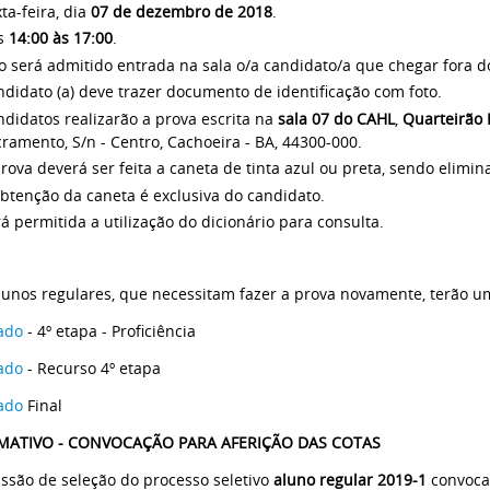
ta-feira, dia
07 de dezembro de 2018
.
s
14:00 às 17:00
.
 será admitido entrada na sala o/a candidato/a que chegar fora do
didato (a) deve trazer documento de identificação com foto.
didatos realizarão a prova escrita na
sala 07 do CAHL
,
Quarteirão 
ramento, S/n - Centro, Cachoeira - BA, 44300-000.
rova deverá ser feita a caneta de tinta azul ou preta, sendo elimin
btenção da caneta é exclusiva do candidato.
á permitida a utilização do dicionário para consulta.
unos regulares, que necessitam fazer a prova novamente, terão 
tado
- 4º etapa - Proficiência
tado
- Recurso 4º etapa
ado
Final
MATIVO - CONVOCAÇÃO PARA AFERIÇÃO DAS COTAS
ssão de seleção do processo seletivo
aluno regular 2019-1
convoca 