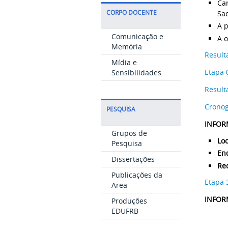
Can
CORPO DOCENTE
Sac
A p
Comunicação e
A o
Memória
Resul
Mídia e
Etapa 
Sensibilidades
Result
Crono
PESQUISA
INFOR
Grupos de
Loc
Pesquisa
En
Dissertações
Re
Publicações da
Etapa 
Area
INFOR
Produções
EDUFRB