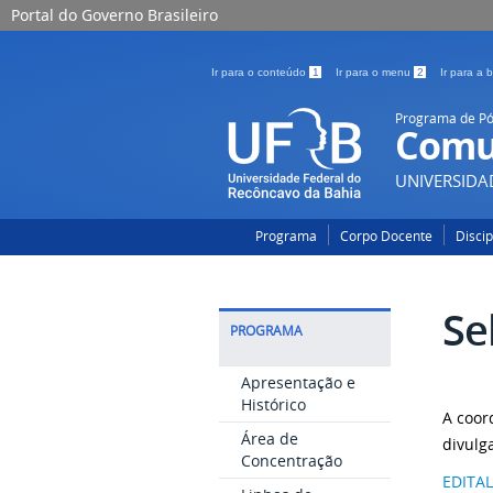
Portal do Governo Brasileiro
Ir para o conteúdo
1
Ir para o menu
2
Ir para a
Programa de P
Comu
UNIVERSIDA
Programa
Corpo Docente
Disci
Se
PROGRAMA
Apresentação e
Histórico
A coor
Área de
divulg
Concentração
EDITAL