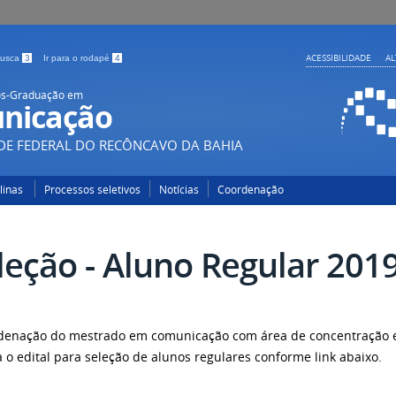
ACESSIBILIDADE
A
 busca
3
Ir para o rodapé
4
ós-Graduação em
nicação
DE FEDERAL DO RECÔNCAVO DA BAHIA
plinas
Processos seletivos
Notícias
Coordenação
leção - Aluno Regular 2019
denação do mestrado em comunicação com área de concentração e
a o edital para seleção de alunos regulares conforme link abaixo.