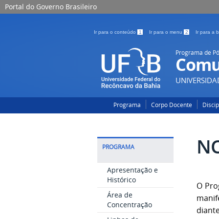
Portal do Governo Brasileiro
Ir para o conteúdo
1
Ir para o menu
2
Ir para a
Programa de P
Comu
UNIVERSIDA
Programa
Corpo Docente
Disci
NO
PROGRAMA
Apresentação e
Histórico
O Pro
Área de
manif
Concentração
diant