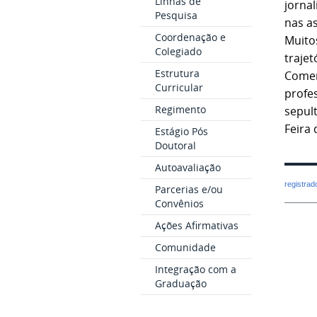
Linhas de
jorna
Pesquisa
nas a
Coordenação e
Muito
Colegiado
traje
Estrutura
Comen
Curricular
profe
Regimento
sepul
Feira
Estágio Pós
Doutoral
Autoavaliação
registra
Parcerias e/ou
Convênios
Ações Afirmativas
Comunidade
Integração com a
Graduação