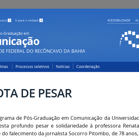
ACESSIBILIDADE
A
 busca
3
Ir para o rodapé
4
ós-Graduação em
nicação
DE FEDERAL DO RECÔNCAVO DA BAHIA
plinas
Processos seletivos
Notícias
Coordenação
TA DE PESAR
grama de Pós-Graduação em Comunicação da Universidad
esta profundo pesar e solidariedade à professora Renata
e do falecimento da jornalista Socorro Pitombo, de 78 anos