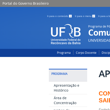
Portal do Governo Brasileiro
Ir para o conteúdo
1
Ir para o menu
2
Ir para a
Programa de P
Comu
UNIVERSIDA
Programa
Corpo Docente
Disci
AP
PROGRAMA
Apresentação e
Histórico
CON
Área de
SAI
Concentração
Engled