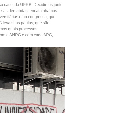
so caso, da UFRB. Decidimos junto
r dessas demandas, encaminhamos
ersitárias e no congresso, que
G leva suas pautas, que são
imos quais processos
 com a ANPG e com cada APG,