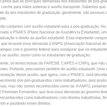
ficamos que as principais demandas dos estudantes de pós-grad
o creche para mães solteiras e auxílio transporte. Sabemos qu
nte da dos estudantes de graduação; geralmente, são pessoas q
dade.
não contamos com auxílio estudantil para a pós-graduação. No 
nado o PNAES (Plano Nacional de Assistência Estudantil), uma
aduação o direito ao auxílio estudantil. Essa importante conquis
 que levaram essa demanda à ANPG (Associação Nacional de 
ialogou com o governo federal para assegurar que os estudant
 ao auxílio, assim como os estudantes de graduação.
mente, só temos bolsas da FAPESB, CAPES e CNPq, que não a
ntes. Portanto, precisamos também do auxílio estudantil. Uma
entação desse auxílio, que agora, com o PNAES, será decretad
ecimento dos pós-graduandos como trabalhadores, pois produz
isas, mas não somos reconhecidos como tal. A ANPG, juntamen
 Florestan Fernandes, que leva essa demanda ao governo fede
reconhecidos como trabalhadores, com direitos trabalhistas, fé
do e pautando esses direitos.