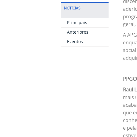
disce
aderi
NOTÍCIAS
progr
Principais
geral
Anteriores
A APG
Eventos
enqua
socia
adquir
PPGCO
Raul 
mais 
acaba
que e
conhe
e pela
estiv