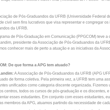
ociação de Pós-Graduandos da UFRB (Universidade Federal d
de civil sem fins lucrativos que visa representar e congregar o
andos da UFRB.
grama de Pós-Graduação em Comunicação (PPGCOM) teve a o
Landim, presidente da Associação de Pós-Graduandos da UFRB
os conhecer mais de perto a atuação e as iniciativas da Assoc
M: De que forma a APG tem atuado?
Landim:
A Associação de Pós-Graduandos da UFRB (APG UFRB)
uado de forma coletiva. Pela primeira vez, a UFRB tem uma a
ntes unificados como categoria discente organizada. Fizemos
os centros, todos os cursos de pós-graduação e os discentes, 
entar esses estudantes. Em conjunto com esses estudantes, eu,
as membros da APG, atuamos partindo da necessidade de cad