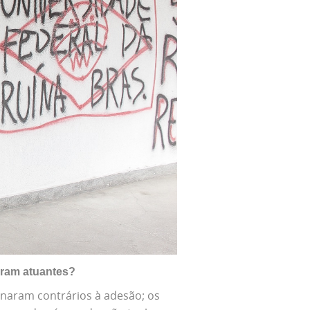
ram atuantes?
naram contrários à adesão; os