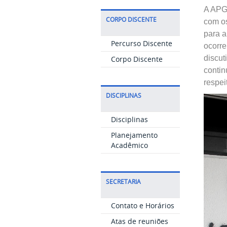
A APG 
CORPO DISCENTE
com os
para a
Percurso Discente
ocorre
discut
Corpo Discente
conti
respei
DISCIPLINAS
Disciplinas
Planejamento
Acadêmico
SECRETARIA
Contato e Horários
Atas de reuniões