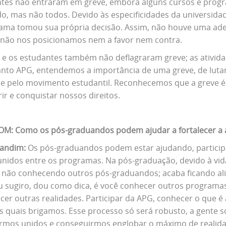
ntes não entraram em greve, embora alguns cursos e pro
do, mas não todos. Devido às especificidades da universida
ama tomou sua própria decisão. Assim, não houve uma ades
, não nos posicionamos nem a favor nem contra.
 e os estudantes também não deflagraram greve; as ativid
nto APG, entendemos a importância de uma greve, de lutar
l e pelo movimento estudantil. Reconhecemos que a greve 
ir e conquistar nossos direitos.
M: Como os pós-graduandos podem ajudar a fortalecer a 
Landim:
Os pós-graduandos podem estar ajudando, partici
unidos entre os programas. Na pós-graduação, devido à vid
 não conhecendo outros pós-graduandos; acaba ficando ali 
u sugiro, dou como dica, é você conhecer outros programas
cer outras realidades. Participar da APG, conhecer o que 
s quais brigamos. Esse processo só será robusto, a gente só
ermos unidos e conseguirmos englobar o máximo de realida