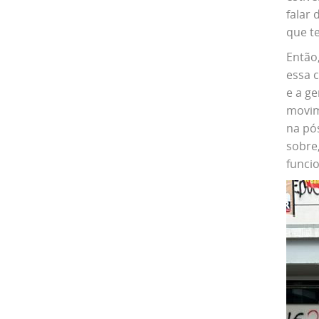
falar 
que t
Então,
essa 
e a g
movim
na pó
sobre,
funci