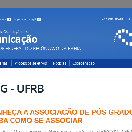
ACESSIBILIDADE
A
 busca
3
Ir para o rodapé
4
ós-Graduação em
nicação
DE FEDERAL DO RECÔNCAVO DA BAHIA
plinas
Processos seletivos
Notícias
Coordenação
G - UFRB
HEÇA A ASSOCIAÇÃO DE PÓS GRAD
BA COMO SE ASSOCIAR
y Braga, Manoele Fonseca e Marco Ferraz | mestrandos do PPGCOM - UFRB