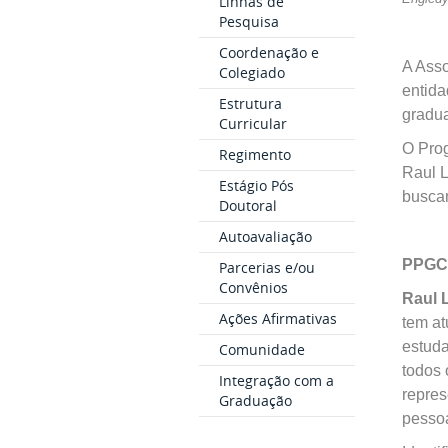
Linhas de
Pesquisa
Coordenação e
A Ass
Colegiado
entida
Estrutura
gradu
Curricular
O Pro
Regimento
Raul 
Estágio Pós
buscam
Doutoral
Autoavaliação
PPGCO
Parcerias e/ou
Convênios
Raul 
Ações Afirmativas
tem at
estuda
Comunidade
todos 
Integração com a
repres
Graduação
pesso