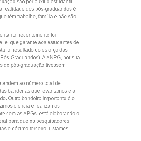
uação são por auxílio estudantil,
e a realidade dos pós-graduandos é
ue têm trabalho, família e não são
entanto, recentemente foi
 lei que garante aos estudantes de
ta foi resultado do esforço das
Pós-Graduandos). A ANPG, por sua
es de pós-graduação tivessem
tendem ao número total de
 das bandeiras que levantamos é a
o. Outra bandeira importante é o
imos ciência e realizamos
te com as APGs, está elaborando o
ral para que os pesquisadores
rias e décimo terceiro. Estamos