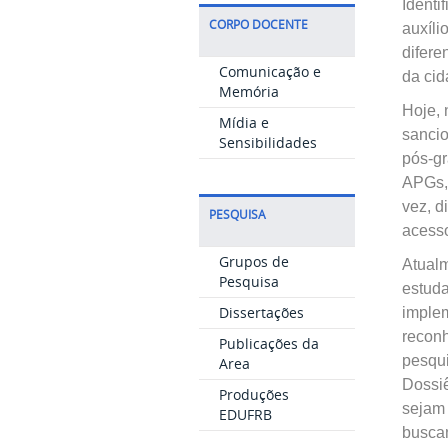
Identi
CORPO DOCENTE
auxíli
difere
Comunicação e
da ci
Memória
Hoje, 
Mídia e
sancio
Sensibilidades
pós-gr
APGs,
vez, d
PESQUISA
acesso
Grupos de
Atual
Pesquisa
estuda
Dissertações
implem
reconh
Publicações da
pesqu
Area
Dossiê
Produções
sejam 
EDUFRB
buscan