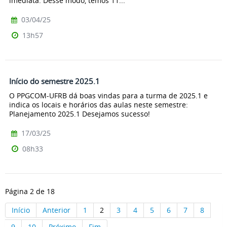
imediata. Desse modo, temos 11...
03/04/25
13h57
Início do semestre 2025.1
O PPGCOM-UFRB dá boas vindas para a turma de 2025.1 e
indica os locais e horários das aulas neste semestre:
Planejamento 2025.1 Desejamos sucesso!
17/03/25
08h33
Página 2 de 18
Início
Anterior
1
2
3
4
5
6
7
8
9
10
Próximo
Fim