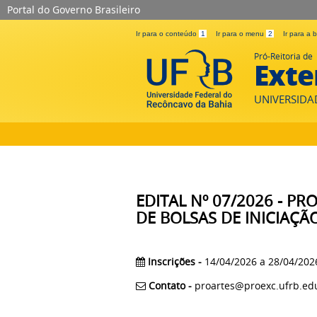
Portal do Governo Brasileiro
Ir para o conteúdo
1
Ir para o menu
2
Ir para a
Pró-Reitoria de
Exte
UNIVERSIDA
EDITAL Nº 07/2026 - P
DE BOLSAS DE INICIAÇÃ
Inscrições -
14/04/2026 a 28/04/202
Contato -
proartes@proexc.ufrb.ed