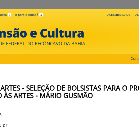
ACESSIBILIDADE
A
 busca
3
Ir para o rodapé
4
nsão e Cultura
DE FEDERAL DO RECÔNCAVO DA BAHIA
Cont
ROARTES - SELEÇÃO DE BOLSISTAS PARA O 
O ÀS ARTES - MÁRIO GUSMÃO
6
u.br