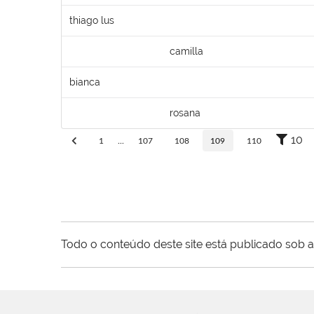
thiago lus
camilla
bianca
rosana
10
1
...
107
108
109
110
Todo o conteúdo deste site está publicado sob a