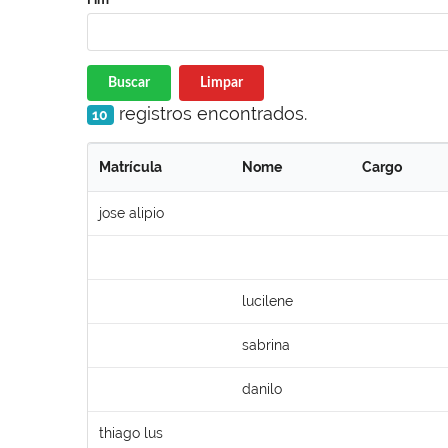
Buscar
Limpar
registros encontrados.
10
Matrícula
Nome
Cargo
jose alipio
lucilene
sabrina
danilo
thiago lus