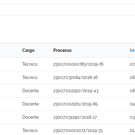
Cargo
Processo
In
Técnico
23007.00000783/2019-76
07
Técnico
23007.032084/2018-16
06
Docente
23007.002250/2019-43
06
Docente
23007.002561/2019-85
04
Docente
23007.031290/2018-17
03
Técnico
23007.00001072/2019-33
01