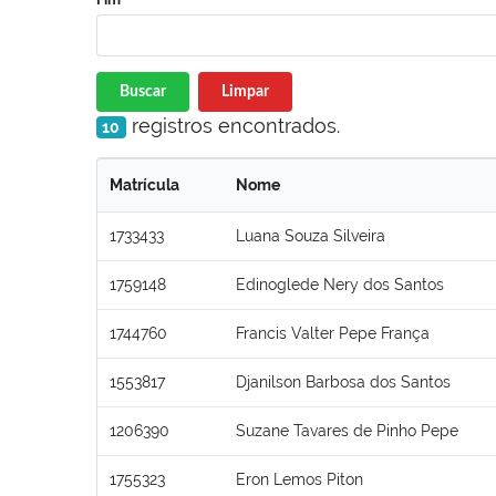
Buscar
Limpar
registros encontrados.
10
Matrícula
Nome
1733433
Luana Souza Silveira
1759148
Edinoglede Nery dos Santos
1744760
Francis Valter Pepe França
1553817
Djanilson Barbosa dos Santos
1206390
Suzane Tavares de Pinho Pepe
1755323
Eron Lemos Piton