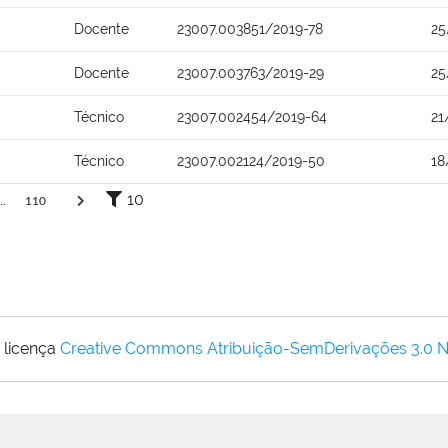
Docente
23007.003851/2019-78
25
Docente
23007.003763/2019-29
25
Técnico
23007.002454/2019-64
21
Técnico
23007.002124/2019-50
18
10
..
110
 licença
Creative Commons Atribuição-SemDerivações 3.0 