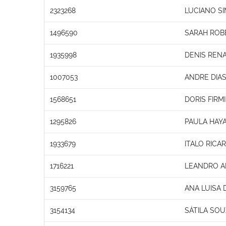
2323268
LUCIANO S
1496590
SARAH ROBE
1935998
DENIS REN
1007053
ANDRE DIA
1568651
DORIS FIRM
1295826
PAULA HAYA
1933679
ITALO RICA
1716221
LEANDRO A
3159765
ANA LUISA
3154134
SÁTILA SOU