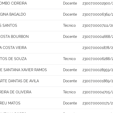
OMBO CIDREIRA
Docente
23007.00002900/
EGINA BAGALDO
Docente
23007.00006364/
S SANTOS
Técnico
23007.00007111/2
COSTA BOURBON
Docente
23007.00004668/
 COSTA VIEIRA
23007.00001878/2
NTOS DE SOUZA
Técnico
23007.00006288/
DE SANTANA XAVIER RAMOS
Docente
23007.00028959/2
RTE DANTAS DE AVILA
Docente
23007.00001869/2
EIRA DE OLIVEIRA
Técnico
23007.00004705/
BREU MATOS
Docente
23007.00000171/2