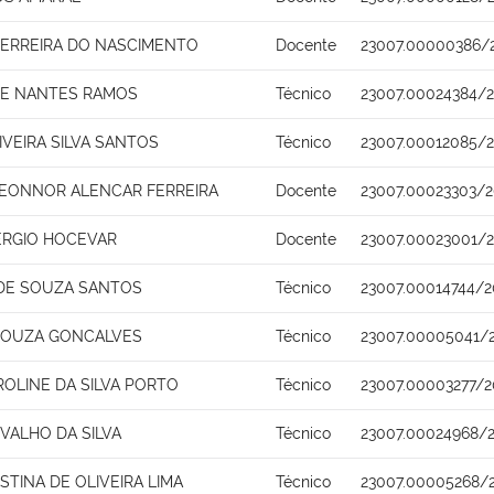
FERREIRA DO NASCIMENTO
Docente
23007.00000386/
DE NANTES RAMOS
Técnico
23007.00024384/2
IVEIRA SILVA SANTOS
Técnico
23007.00012085/
 LEONNOR ALENCAR FERREIRA
Docente
23007.00023303/2
ERGIO HOCEVAR
Docente
23007.00023001/
 DE SOUZA SANTOS
Técnico
23007.00014744/2
SOUZA GONCALVES
Técnico
23007.00005041/2
ROLINE DA SILVA PORTO
Técnico
23007.00003277/2
VALHO DA SILVA
Técnico
23007.00024968/
STINA DE OLIVEIRA LIMA
Técnico
23007.00005268/