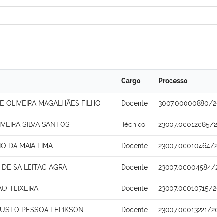
Cargo
Processo
E OLIVEIRA MAGALHÃES FILHO
Docente
3007.00000880/2
IVEIRA SILVA SANTOS
Técnico
23007.00012085/
IO DA MAIA LIMA
Docente
23007.00010464/
 DE SA LEITAO AGRA
Docente
23007.00004584/
O TEIXEIRA
Docente
23007.00010715/2
USTO PESSOA LEPIKSON
Docente
23007.00013221/2