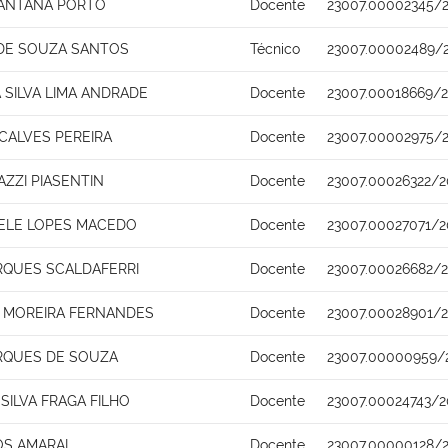
ANTANA PORTO
Docente
23007.00002345/2
 DE SOUZA SANTOS
Técnico
23007.00002489/
 SILVA LIMA ANDRADE
Docente
23007.00018669/
ALVES PEREIRA
Docente
23007.00002975/2
ZZI PIASENTIN
Docente
23007.00026322/2
HELE LOPES MACEDO
Docente
23007.00027071/2
RQUES SCALDAFERRI
Docente
23007.00026682/
 MOREIRA FERNANDES
Docente
23007.00028901/2
RQUES DE SOUZA
Docente
23007.00000959/
SILVA FRAGA FILHO
Docente
23007.00024743/2
OS AMARAL
Docente
23007.00000128/