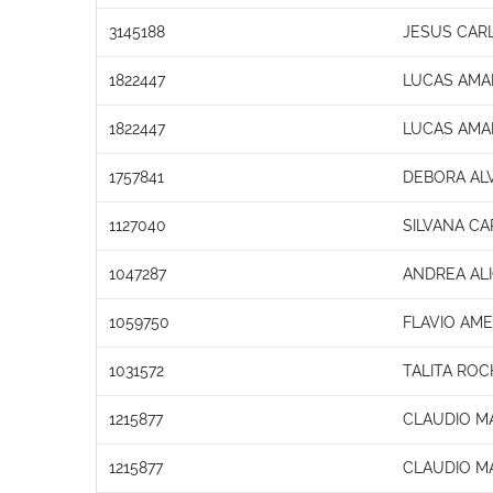
3145188
JESUS CAR
1822447
LUCAS AMA
1822447
LUCAS AMA
1757841
DEBORA AL
1127040
SILVANA C
1047287
ANDREA ALI
1059750
FLAVIO AM
1031572
TALITA ROC
1215877
CLAUDIO M
1215877
CLAUDIO M