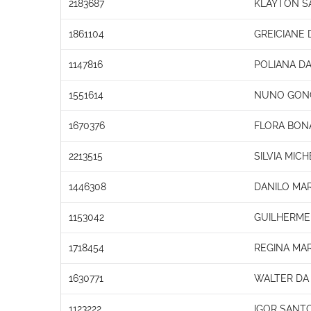
2183687
KLAYTON S
1861104
GREICIANE
1147816
POLIANA DA
1551614
NUNO GONC
1670376
FLORA BONA
2213515
SILVIA MIC
1446308
DANILO MA
1153042
GUILHERME
1718454
REGINA MA
1630771
WALTER DA 
1123222
IGOR SANT