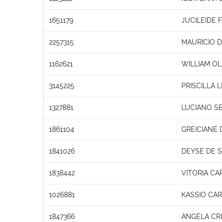
1651179
JUCILEIDE 
2257315
MAURICIO 
1162621
WILLIAM OL
3145225
PRISCILLA
1327881
LUCIANO S
1861104
GREICIANE
1841026
DEYSE DE 
1838442
VITORIA CA
1026881
KASSIO CAR
1847366
ANGELA CRI