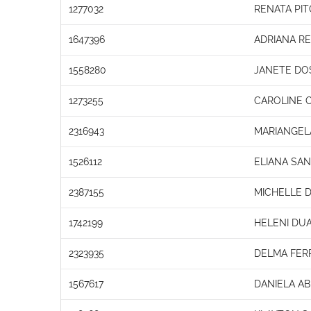
1277032
RENATA PIT
1647396
ADRIANA R
1558280
JANETE DO
1273255
CAROLINE 
2316943
MARIANGELA
1526112
ELIANA SA
2387155
MICHELLE 
1742199
HELENI DUA
2323935
DELMA FERR
1567617
DANIELA A