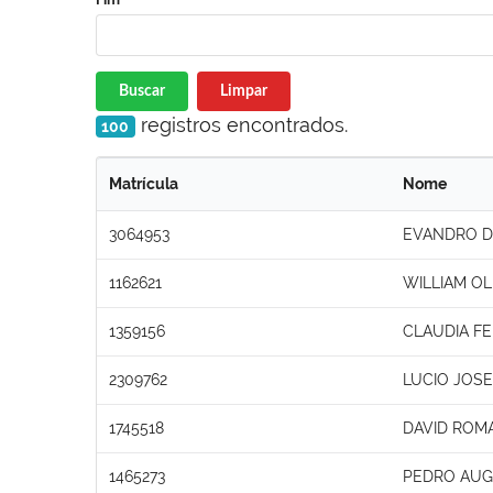
Buscar
Limpar
registros encontrados.
100
Matrícula
Nome
3064953
EVANDRO D
1162621
WILLIAM OL
1359156
CLAUDIA FE
2309762
LUCIO JOSE
1745518
DAVID ROMA
1465273
PEDRO AUG