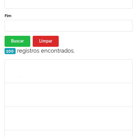
Fim
Buscar
Limpar
registros encontrados.
100
Matrícula
Nome
Cargo
Processo
Início
Fim
Status
1716504
Amaranta Emilia Cesar dos Santos
Docente
23007.00031476/2018-39
01/06/2019
30/11/-0001
Concluído
robson de jes
30/11/-0001
30/11/-0001
Concluído