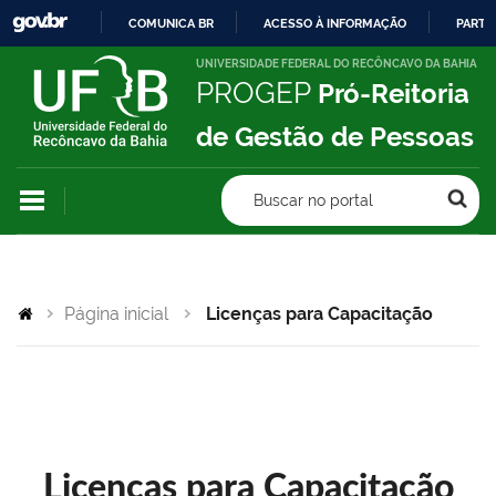
COMUNICA BR
ACESSO À INFORMAÇÃO
PARTI
IR
UNIVERSIDADE FEDERAL DO RECÔNCAVO DA BAHIA
PROGEP
Pró-Reitoria
PARA
O
de Gestão de Pessoas
CONTEÚDO
Buscar no portal
Página inicial
Licenças para Capacitação
Licenças para Capacitação