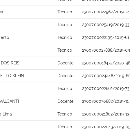
va
Técnico
23007.00022962/2019-24
a
Técnico
23007.00025419/2019-33
mento
Técnico
23007.00022199/2019-61
Técnico
2300700027888/2019-09
DOS REIS
Docente
23007.00018472/2020-9
ZETTO KLEIN
Docente
23007.00024448/2019-6
Técnico
23007.00022662/2019-73
AVALCANTI
Docente
2300700030887/2019-31
ra Lima
Técnico
23007.00021802/2019-13
Técnico
23007.00022043/2019-0