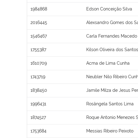
1984868
Edson Conceição Silva
2016445
Alexsandro Gomes dos S
1546467
Carla Fernandes Macedo
1755387
Kilson Oliveira dos Santo
1610709
Acma de Lima Cunha
1743719
Neubler Nilo Ribeiro Cun
1838450
Jamile Milza de Jesus Per
1996431
Rosângela Santos Lima
1874527
Roque Antonio Menezes 
1753684
Messias Ribeiro Peixoto