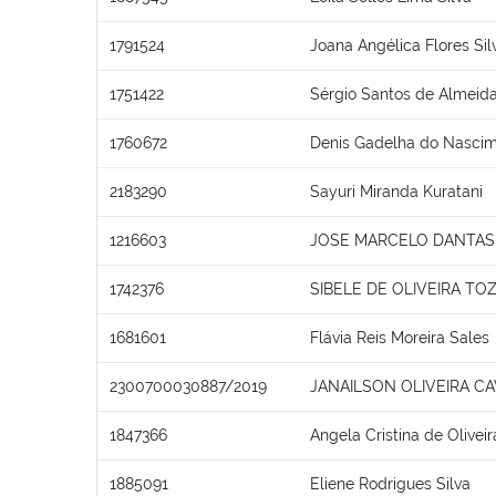
1791524
Joana Angélica Flores Sil
1751422
Sérgio Santos de Almeid
1760672
Denis Gadelha do Nasci
2183290
Sayuri Miranda Kuratani
1216603
JOSE MARCELO DANTAS 
1742376
SIBELE DE OLIVEIRA TO
1681601
Flávia Reis Moreira Sales
2300700030887/2019
JANAILSON OLIVEIRA C
1847366
Angela Cristina de Olivei
1885091
Eliene Rodrigues Silva