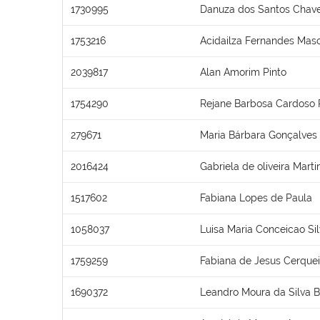
1730995
Danuza dos Santos Chav
1753216
Acidailza Fernandes Mas
2039817
Alan Amorim Pinto
1754290
Rejane Barbosa Cardoso 
279671
Maria Bárbara Gonçalves
2016424
Gabriela de oliveira Marti
1517602
Fabiana Lopes de Paula
1058037
Luisa Maria Conceicao Si
1759259
Fabiana de Jesus Cerquei
1690372
Leandro Moura da Silva 