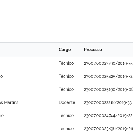
Cargo
Processo
Técnico
23007.00023790/2019-75
do
Técnico
23007.00025425/2019--2
Técnico
23007.00025190/2019-0
s Martins
Docente
23007.00022218/2019-33
io
Técnico
23007.00024744/2019-22
Técnico
23007.00023896/2019-26