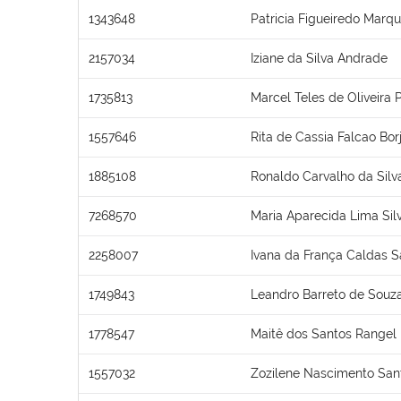
1343648
Patricia Figueiredo Marq
2157034
Iziane da Silva Andrade
1735813
Marcel Teles de Oliveira 
1557646
Rita de Cassia Falcao Bor
1885108
Ronaldo Carvalho da Silv
7268570
Maria Aparecida Lima Sil
2258007
Ivana da França Caldas 
1749843
Leandro Barreto de Souz
1778547
Maitê dos Santos Rangel
1557032
Zozilene Nascimento San