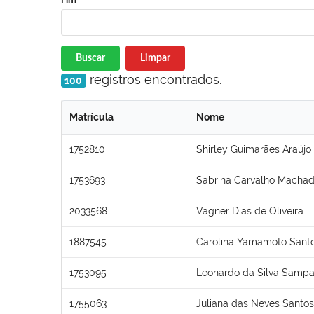
Buscar
Limpar
registros encontrados.
100
Matrícula
Nome
1752810
Shirley Guimarães Araújo
1753693
Sabrina Carvalho Macha
2033568
Vagner Dias de Oliveira
1887545
Carolina Yamamoto Santo
1753095
Leonardo da Silva Sampa
1755063
Juliana das Neves Santos