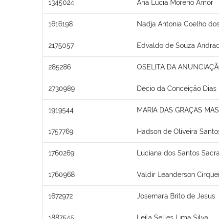
1345024
Ana Lúcia Moreno Amor
1616198
Nadja Antonia Coelho do
2175057
Edvaldo de Souza Andra
285286
OSELITA DA ANUNCIAÇÃ
2730989
Décio da Conceição Dias
1919544
MARIA DAS GRAÇAS MA
1757769
Hadson de Oliveira Santo
1760269
Luciana dos Santos Sac
1760968
Valdir Leanderson Cirquei
1672972
Josemara Brito de Jesus
1887545
Leila Selles Lima Silva