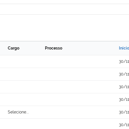
Cargo
Processo
Iníci
30/1
30/1
30/1
30/1
Selecione...
30/1
30/1