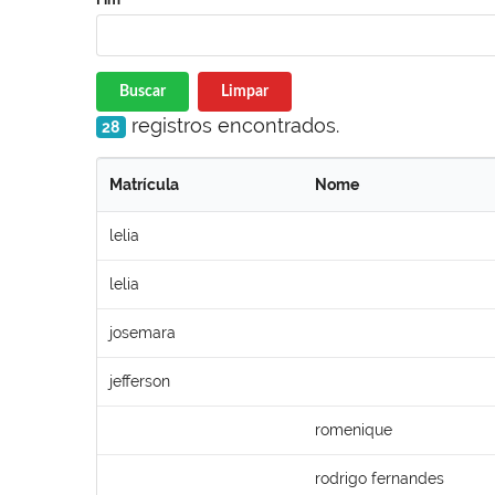
Buscar
Limpar
registros encontrados.
28
Matrícula
Nome
lelia
lelia
josemara
jefferson
romenique
rodrigo fernandes