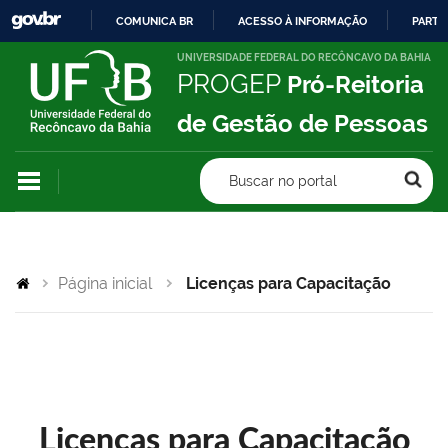
COMUNICA BR
ACESSO À INFORMAÇÃO
PARTI
IR
UNIVERSIDADE FEDERAL DO RECÔNCAVO DA BAHIA
PROGEP
Pró-Reitoria
PARA
O
de Gestão de Pessoas
CONTEÚDO
Buscar no portal
Página inicial
Licenças para Capacitação
Licenças para Capacitação