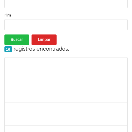
Fim
Buscar
Limpar
registros encontrados.
15
Matrícula
Nome
Cargo
Processo
Início
Fim
Status
1717557
TATIANA POLLIANA PINTO DE LIMA
Docente
23007.00016726/2025-83
01/10/2025
29/12/2025
Concluído
1527893
RITA DE CACIA SANTOS CHAGAS
Docente
23007.00021104/2025-23
01/10/2025
29/12/2025
Concluído