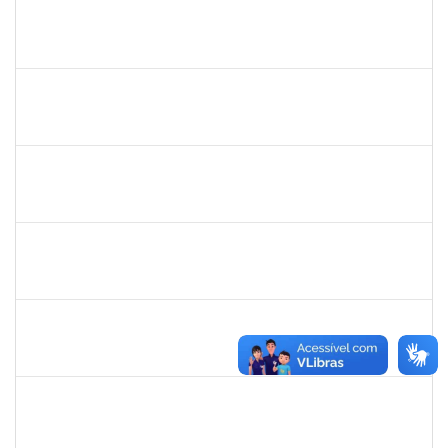
1838442
VITORIA CAROLINE DA SILVA PORTO
Técnico
23007.00003277/2025-38
08/12/2025
19/01/2026
Concluído
1861104
GREICIANE DE SOUZA SANTOS
Técnico
23007.00014744/2025-53
22/12/2025
21/01/2026
Concluído
2295824
PRISCILA REGINA DE ASSIS DA SILVA
Técnico
23007.00015518/2025-10
10/11/2025
07/02/2026
Concluído
1718454
REGINA MARQUES DE SOUZA
Docente
23007.00022671/2024-09
01/03/2025
28/02/2026
Concluído
2257315
MAURICIO DE NANTES RAMOS
Técnico
23007.00024384/2025-24
23/02/2026
22/03/2026
Concluído
1162621
WILLIAM OLIVEIRA SILVA SANTOS
Técnico
23007.00012085/2025-66
18/02/2026
27/03/2026
Concluído