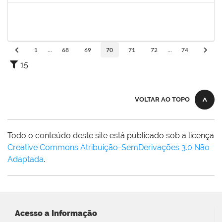
1861104
GREICIANE DE SOUZA SANTOS
Técnico
23007.00002489/2026-68
23/03/2026
07/04/2026
Concluído
1
...
68
69
70
71
72
...
74
15
VOLTAR AO TOPO
Todo o conteúdo deste site está publicado sob a licença
Creative Commons Atribuição-SemDerivações 3.0 Não
Adaptada
.
Acesso a Informação