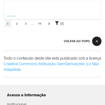
1215877
CLAUDIO MANOEL DUARTE DE SOUZA
Docente
23007.00007605/2026-64
21/08/2026
18/11/2026
Futuro
15
1
2
3
...
74
VOLTAR AO TOPO
Todo o conteúdo deste site está publicado sob a licença
Creative Commons Atribuição-SemDerivações 3.0 Não
Adaptada
.
Acesso a Informação
Institucional