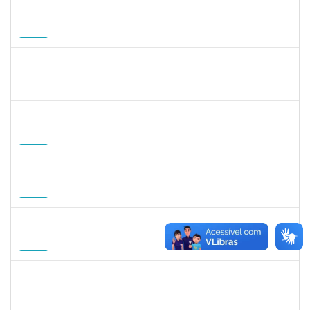
1822447
LUCAS AMARAL MARTINS
Técnico
23007.00010952/2026-02
14/09/2026
12/12/2026
Futuro
1757841
DEBORA ALVES FEITOSA
Docente
23007.00008581/2026-96
10/09/2026
08/12/2026
Futuro
1127040
SILVANA CARVALHO DA FONSECA
Docente
23007.00006725/2026-59
02/09/2026
30/11/2026
Futuro
1047287
ANDREA ALICE RODRIGUES SILVA
Técnico
23007.00008924/2026-50
01/09/2026
29/11/2026
Futuro
1059750
FLAVIO AMERICO TONNETTI
Docente
23007.00009747/2026-42
01/09/2026
29/11/2026
Futuro
1031572
TALITA ROCHA DE AQUINO
Docente
23007.00012869/2026-41
01/09/2026
30/11/2026
Futuro