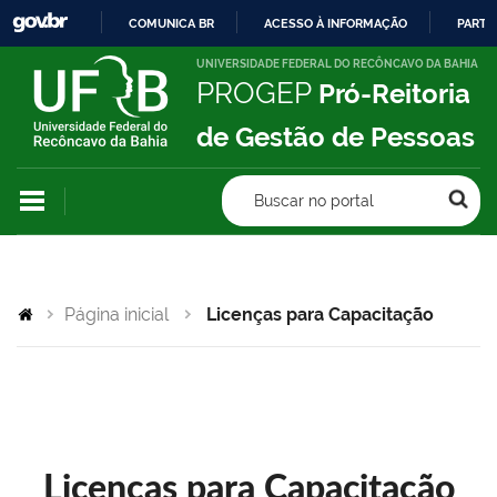
COMUNICA BR
ACESSO À INFORMAÇÃO
PARTI
IR
UNIVERSIDADE FEDERAL DO RECÔNCAVO DA BAHIA
PROGEP
Pró-Reitoria
PARA
O
de Gestão de Pessoas
CONTEÚDO
Buscar no portal
Página inicial
Licenças para Capacitação
Licenças para Capacitação