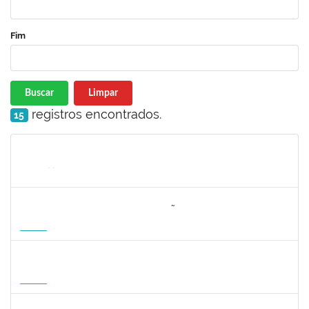
Fim
Buscar
Limpar
registros encontrados.
15
Matrícula
Nome
Cargo
Processo
Início
Fim
Status
3064953
EVANDRO DE OLIVEIRA MAGALHÃES FILHO
Docente
3007.00000880/2026-55
08/04/2027
06/07/2027
Futuro
1162621
WILLIAM OLIVEIRA SILVA SANTOS
Técnico
23007.00012085/2025-66
11/01/2027
05/02/2027
Futuro