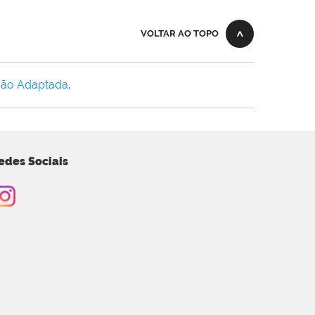
VOLTAR AO TOPO
Não Adaptada
.
edes Sociais