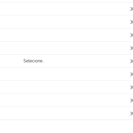
3
3
3
3
Selecione...
3
3
3
3
3