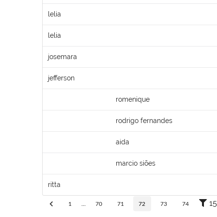
lelia
lelia
josemara
jefferson
romenique
rodrigo fernandes
aida
marcio siões
ritta
15
1
...
70
71
72
73
74