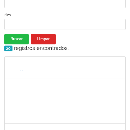
Fim
Buscar
Limpar
registros encontrados.
20
Matrícula
Nome
Cargo
Processo
Início
Fim
Status
1365967
Paulo Jackson Mota da Silveira
Técnico
23007.032338/2018-45
23/01/2019
23/03/2019
Concluído
1558340
Priscila Carvalho Lopes
Técnico
23007.032350/2018-12
07/01/2019
06/03/2019
Concluído