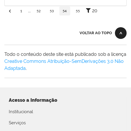
30/11/-0001
Concluído
20
1
...
52
53
54
55
VOLTAR AO TOPO
Todo o conteúdo deste site está publicado sob a licença
Creative Commons Atribuição-SemDerivações 3.0 Não
Adaptada
.
Acesso a Informação
Institucional
Serviços