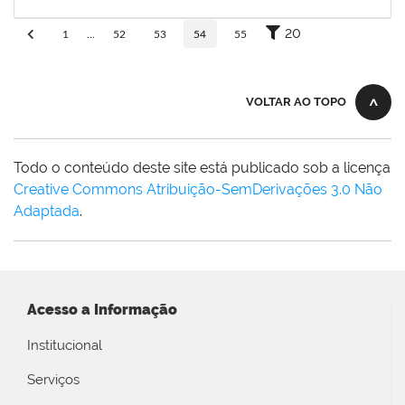
30/11/-0001
Concluído
20
1
...
52
53
54
55
VOLTAR AO TOPO
Todo o conteúdo deste site está publicado sob a licença
Creative Commons Atribuição-SemDerivações 3.0 Não
Adaptada
.
Acesso a Informação
Institucional
Serviços