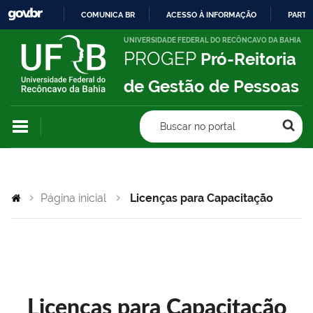
COMUNICA BR
ACESSO À INFORMAÇÃO
PARTI
IR
UNIVERSIDADE FEDERAL DO RECÔNCAVO DA BAHIA
PROGEP
Pró-Reitoria
PARA
O
de Gestão de Pessoas
CONTEÚDO
Buscar no portal
Página inicial
Licenças para Capacitação
Licenças para Capacitação