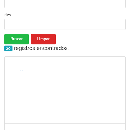
Fim
Buscar
Limpar
registros encontrados.
20
Matrícula
Nome
Cargo
Processo
Início
Fim
Status
maria fabiana
30/11/-0001
30/11/-0001
Concluído
lelia
30/11/-0001
30/11/-0001
Concluído