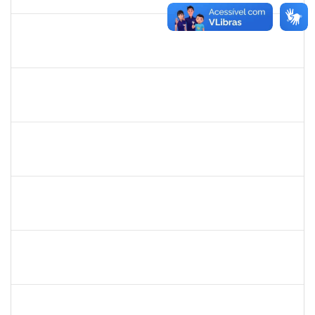
13/07/2019
Concluído
1761039
Andre Luiz Valverde de Carvalho
Técnico
23007.00030960/2018-03
15/04/2019
14/07/2019
Concluído
1674023
Maria Conceição Costa Rivemales
Docente
23007.002414/2019-77
22/04/2019
20/07/2019
Concluído
1661220
Camilo araújo Souza
Técnico
23007.004771/2019-70
22/04/2019
21/07/2019
Concluído
1838442
Vitória Caroline da Silva Porto
Técnico
23007.00012678/2019-78
17/06/2019
26/07/2019
Concluído
1717024
Nilson Antonio Ferreira Roseira
Docente
23007.003851/2019-78
28/05/2019
27/07/2019
Concluído
1527893
Rita de Cácia Santos Chagas
Docente