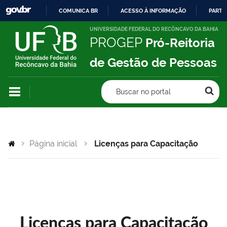
COMUNICA BR
ACESSO À INFORMAÇÃO
PARTI
IR
UNIVERSIDADE FEDERAL DO RECÔNCAVO DA BAHIA
PROGEP
Pró-Reitoria
PARA
O
de Gestão de Pessoas
CONTEÚDO
Buscar no portal
Página inicial
Licenças para Capacitação
Licenças para Capacitação