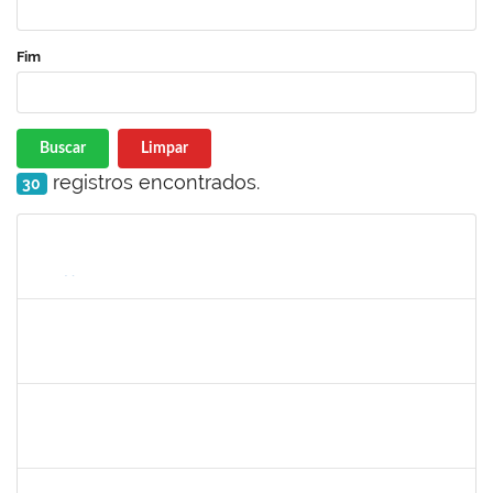
Fim
Buscar
Limpar
registros encontrados.
30
Matrícula
Nome
Cargo
Processo
Início
Fim
Status
1651330
Ana Rita Santiago
Docente
23007.021409/2018-54
11/03/2019
10/06/2019
Concluído
1836241
Rodrigo Fernandes Cunha
Técnico
23007.0010214/2019-64
13/05/2019
11/06/2019
Concluído